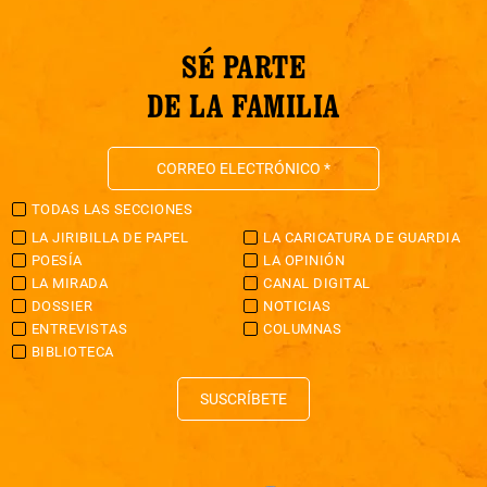
SÉ PARTE
DE LA FAMILIA
TODAS LAS SECCIONES
LA JIRIBILLA DE PAPEL
LA CARICATURA DE GUARDIA
POESÍA
LA OPINIÓN
LA MIRADA
CANAL DIGITAL
DOSSIER
NOTICIAS
ENTREVISTAS
COLUMNAS
BIBLIOTECA
SUSCRÍBETE