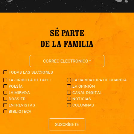
SÉ PARTE
DE LA FAMILIA
TODAS LAS SECCIONES
LA JIRIBILLA DE PAPEL
LA CARICATURA DE GUARDIA
POESÍA
LA OPINIÓN
LA MIRADA
CANAL DIGITAL
DOSSIER
NOTICIAS
ENTREVISTAS
COLUMNAS
BIBLIOTECA
SUSCRÍBETE