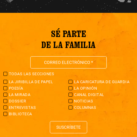
SÉ PARTE
DE LA FAMILIA
TODAS LAS SECCIONES
LA JIRIBILLA DE PAPEL
LA CARICATURA DE GUARDIA
POESÍA
LA OPINIÓN
LA MIRADA
CANAL DIGITAL
DOSSIER
NOTICIAS
ENTREVISTAS
COLUMNAS
BIBLIOTECA
SUSCRÍBETE