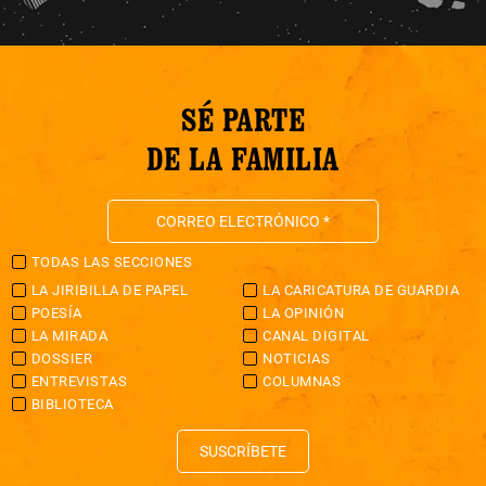
SÉ PARTE
DE LA FAMILIA
TODAS LAS SECCIONES
LA JIRIBILLA DE PAPEL
LA CARICATURA DE GUARDIA
POESÍA
LA OPINIÓN
LA MIRADA
CANAL DIGITAL
DOSSIER
NOTICIAS
ENTREVISTAS
COLUMNAS
BIBLIOTECA
SUSCRÍBETE