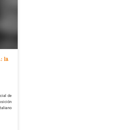
: la
cial de
osición
taliano