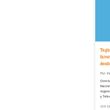
Tagu
favo
desd
Por:
V
Conclu
Nacio
organi
y Tele
VER M