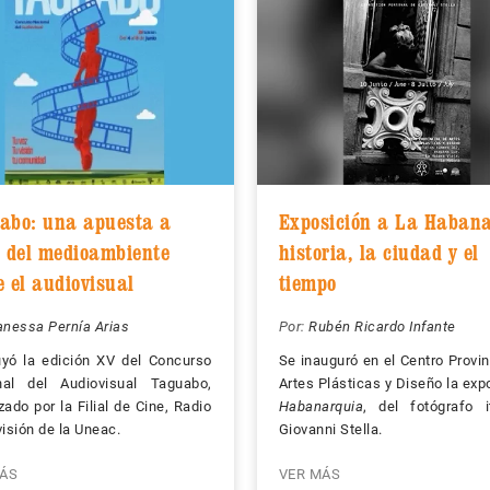
abo: una apuesta a
Exposición a La Habana
r del medioambiente
historia, la ciudad y el
e el audiovisual
tiempo
anessa Pernía Arias
Por:
Rubén Ricardo Infante
yó la edición XV del Concurso
Se inauguró en el Centro Provin
nal del Audiovisual Taguabo,
Artes Plásticas y Diseño la exp
zado por la Filial de Cine, Radio
Habanarquia
, del fotógrafo i
visión de la Uneac.
Giovanni Stella.
ÁS
VER MÁS