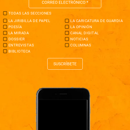
TODAS LAS SECCIONES
LA JIRIBILLA DE PAPEL
LA CARICATURA DE GUARDIA
POESÍA
LA OPINIÓN
LA MIRADA
CANAL DIGITAL
DOSSIER
NOTICIAS
ENTREVISTAS
COLUMNAS
BIBLIOTECA
SUSCRÍBETE