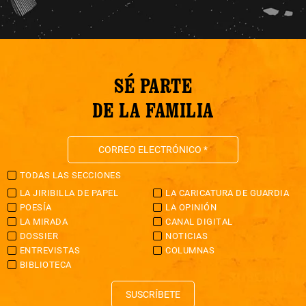
SÉ PARTE
DE LA FAMILIA
TODAS LAS SECCIONES
LA JIRIBILLA DE PAPEL
LA CARICATURA DE GUARDIA
POESÍA
LA OPINIÓN
LA MIRADA
CANAL DIGITAL
DOSSIER
NOTICIAS
ENTREVISTAS
COLUMNAS
BIBLIOTECA
SUSCRÍBETE