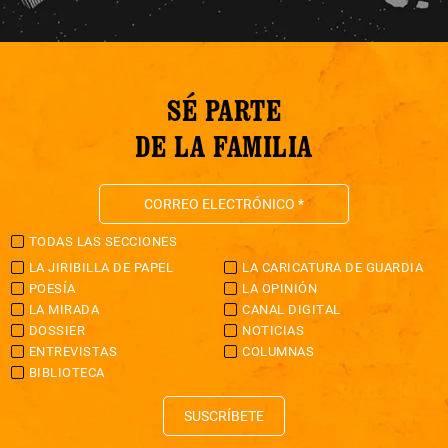
SÉ PARTE
DE LA FAMILIA
TODAS LAS SECCIONES
LA JIRIBILLA DE PAPEL
LA CARICATURA DE GUARDIA
POESÍA
LA OPINIÓN
LA MIRADA
CANAL DIGITAL
DOSSIER
NOTICIAS
ENTREVISTAS
COLUMNAS
BIBLIOTECA
SUSCRÍBETE