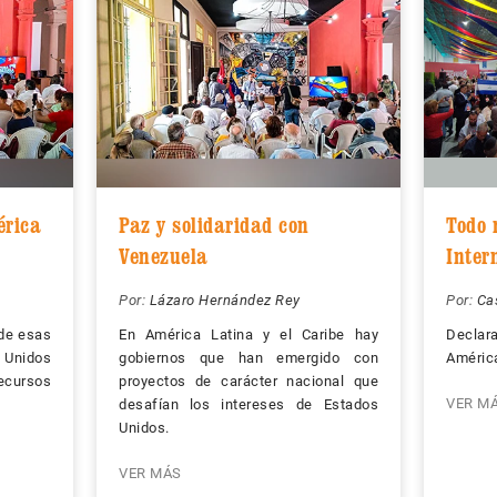
rica
Paz y solidaridad con
Todo 
Venezuela
Inter
Por:
Lázaro Hernández Rey
Por:
Ca
 de esas
En América Latina y el Caribe hay
Decla
 Unidos
gobiernos que han emergido con
Améric
cursos
proyectos de carácter nacional que
VER M
desafían los intereses de Estados
Unidos.
VER MÁS