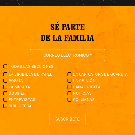
SÉ PARTE
DE LA FAMILIA
TODAS LAS SECCIONES
LA JIRIBILLA DE PAPEL
LA CARICATURA DE GUARDIA
POESÍA
LA OPINIÓN
LA MIRADA
CANAL DIGITAL
DOSSIER
NOTICIAS
ENTREVISTAS
COLUMNAS
BIBLIOTECA
SUSCRÍBETE