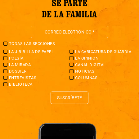
SÉ PARTE
DE LA FAMILIA
TODAS LAS SECCIONES
LA JIRIBILLA DE PAPEL
LA CARICATURA DE GUARDIA
POESÍA
LA OPINIÓN
LA MIRADA
CANAL DIGITAL
DOSSIER
NOTICIAS
ENTREVISTAS
COLUMNAS
BIBLIOTECA
SUSCRÍBETE