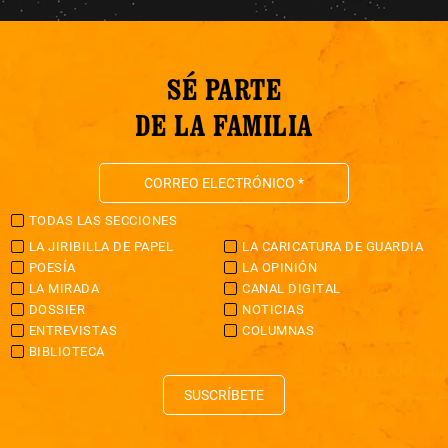
SÉ PARTE
DE LA FAMILIA
TODAS LAS SECCIONES
LA JIRIBILLA DE PAPEL
LA CARICATURA DE GUARDIA
POESÍA
LA OPINIÓN
LA MIRADA
CANAL DIGITAL
DOSSIER
NOTICIAS
ENTREVISTAS
COLUMNAS
BIBLIOTECA
SUSCRÍBETE