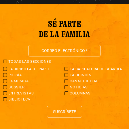
SÉ PARTE
DE LA FAMILIA
TODAS LAS SECCIONES
LA JIRIBILLA DE PAPEL
LA CARICATURA DE GUARDIA
POESÍA
LA OPINIÓN
LA MIRADA
CANAL DIGITAL
DOSSIER
NOTICIAS
ENTREVISTAS
COLUMNAS
BIBLIOTECA
SUSCRÍBETE