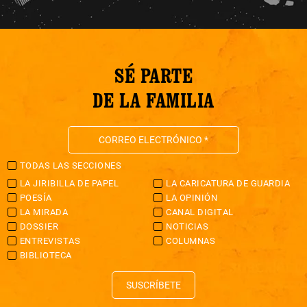
SÉ PARTE
DE LA FAMILIA
TODAS LAS SECCIONES
LA JIRIBILLA DE PAPEL
LA CARICATURA DE GUARDIA
POESÍA
LA OPINIÓN
LA MIRADA
CANAL DIGITAL
DOSSIER
NOTICIAS
ENTREVISTAS
COLUMNAS
BIBLIOTECA
SUSCRÍBETE