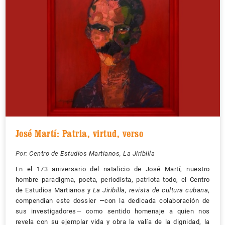
José Martí: Patria, virtud, verso
Por:
Centro de Estudios Martianos
,
La Jiribilla
En el 173 aniversario del natalicio de José Martí, nuestro
hombre paradigma, poeta, periodista, patriota todo, el Centro
de Estudios Martianos y
La Jiribilla, revista de cultura cubana
,
compendian este dossier —con la dedicada colaboración de
sus investigadores— como sentido homenaje a quien nos
revela con su ejemplar vida y obra la valía de la dignidad, la