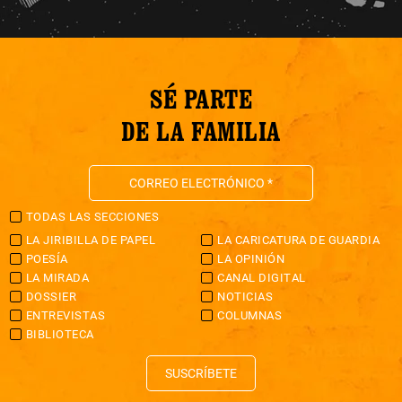
SÉ PARTE
DE LA FAMILIA
TODAS LAS SECCIONES
LA JIRIBILLA DE PAPEL
LA CARICATURA DE GUARDIA
POESÍA
LA OPINIÓN
LA MIRADA
CANAL DIGITAL
DOSSIER
NOTICIAS
ENTREVISTAS
COLUMNAS
BIBLIOTECA
SUSCRÍBETE