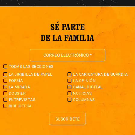
SÉ PARTE
DE LA FAMILIA
TODAS LAS SECCIONES
LA JIRIBILLA DE PAPEL
LA CARICATURA DE GUARDIA
POESÍA
LA OPINIÓN
LA MIRADA
CANAL DIGITAL
DOSSIER
NOTICIAS
ENTREVISTAS
COLUMNAS
BIBLIOTECA
SUSCRÍBETE