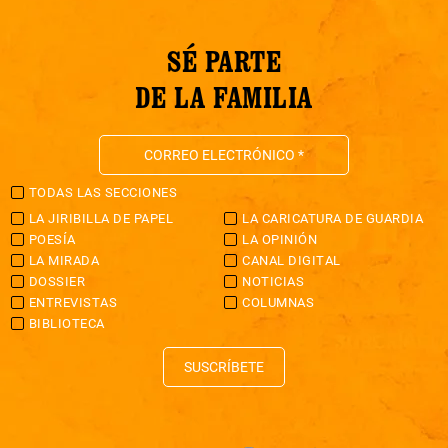
SÉ PARTE
DE LA FAMILIA
TODAS LAS SECCIONES
LA JIRIBILLA DE PAPEL
LA CARICATURA DE GUARDIA
POESÍA
LA OPINIÓN
LA MIRADA
CANAL DIGITAL
DOSSIER
NOTICIAS
ENTREVISTAS
COLUMNAS
BIBLIOTECA
SUSCRÍBETE