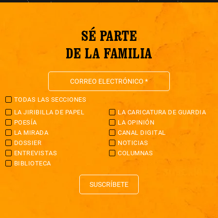
SÉ PARTE
DE LA FAMILIA
TODAS LAS SECCIONES
LA JIRIBILLA DE PAPEL
LA CARICATURA DE GUARDIA
POESÍA
LA OPINIÓN
LA MIRADA
CANAL DIGITAL
DOSSIER
NOTICIAS
ENTREVISTAS
COLUMNAS
BIBLIOTECA
SUSCRÍBETE