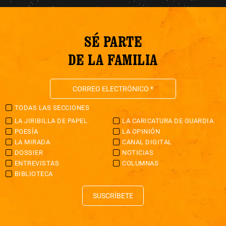
SÉ PARTE
DE LA FAMILIA
TODAS LAS SECCIONES
LA JIRIBILLA DE PAPEL
LA CARICATURA DE GUARDIA
POESÍA
LA OPINIÓN
LA MIRADA
CANAL DIGITAL
DOSSIER
NOTICIAS
ENTREVISTAS
COLUMNAS
BIBLIOTECA
SUSCRÍBETE