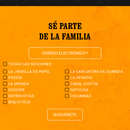
SÉ PARTE
DE LA FAMILIA
TODAS LAS SECCIONES
LA JIRIBILLA DE PAPEL
LA CARICATURA DE GUARDIA
POESÍA
LA OPINIÓN
LA MIRADA
CANAL DIGITAL
DOSSIER
NOTICIAS
ENTREVISTAS
COLUMNAS
BIBLIOTECA
SUSCRÍBETE