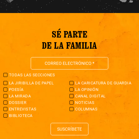
SÉ PARTE
DE LA FAMILIA
TODAS LAS SECCIONES
LA JIRIBILLA DE PAPEL
LA CARICATURA DE GUARDIA
POESÍA
LA OPINIÓN
LA MIRADA
CANAL DIGITAL
DOSSIER
NOTICIAS
ENTREVISTAS
COLUMNAS
BIBLIOTECA
SUSCRÍBETE