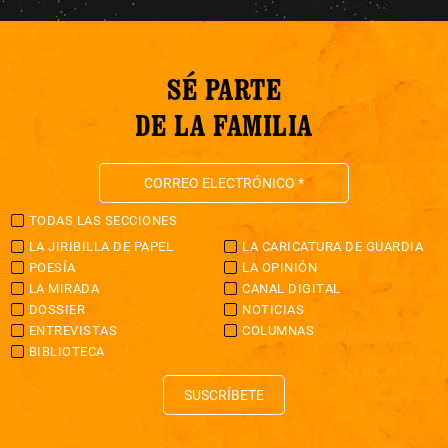
SÉ PARTE
DE LA FAMILIA
TODAS LAS SECCIONES
LA JIRIBILLA DE PAPEL
LA CARICATURA DE GUARDIA
POESÍA
LA OPINIÓN
LA MIRADA
CANAL DIGITAL
DOSSIER
NOTICIAS
ENTREVISTAS
COLUMNAS
BIBLIOTECA
SUSCRÍBETE