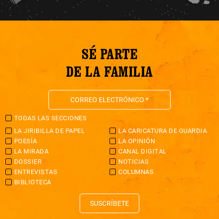
SÉ PARTE
DE LA FAMILIA
TODAS LAS SECCIONES
LA JIRIBILLA DE PAPEL
LA CARICATURA DE GUARDIA
POESÍA
LA OPINIÓN
LA MIRADA
CANAL DIGITAL
DOSSIER
NOTICIAS
ENTREVISTAS
COLUMNAS
BIBLIOTECA
SUSCRÍBETE