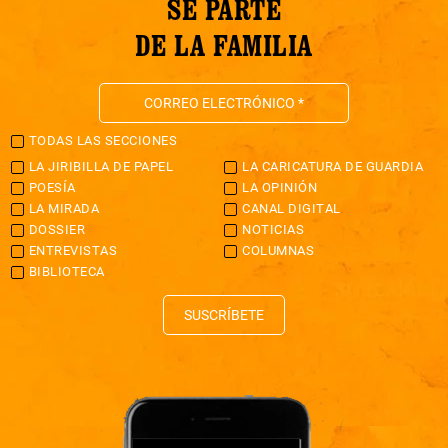
SÉ PARTE
DE LA FAMILIA
TODAS LAS SECCIONES
LA JIRIBILLA DE PAPEL
LA CARICATURA DE GUARDIA
POESÍA
LA OPINIÓN
LA MIRADA
CANAL DIGITAL
DOSSIER
NOTICIAS
ENTREVISTAS
COLUMNAS
BIBLIOTECA
SUSCRÍBETE