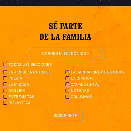
SÉ PARTE
DE LA FAMILIA
TODAS LAS SECCIONES
LA JIRIBILLA DE PAPEL
LA CARICATURA DE GUARDIA
POESÍA
LA OPINIÓN
LA MIRADA
CANAL DIGITAL
DOSSIER
NOTICIAS
ENTREVISTAS
COLUMNAS
BIBLIOTECA
SUSCRÍBETE