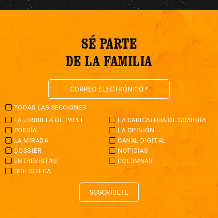
SÉ PARTE
DE LA FAMILIA
TODAS LAS SECCIONES
LA JIRIBILLA DE PAPEL
LA CARICATURA DE GUARDIA
POESÍA
LA OPINIÓN
LA MIRADA
CANAL DIGITAL
DOSSIER
NOTICIAS
ENTREVISTAS
COLUMNAS
BIBLIOTECA
SUSCRÍBETE