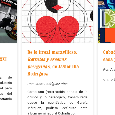
De lo irreal maravilloso:
Cubad
 XXI
Retratos y escenas
casa 
peregrinas
, de Javier Iha
Por:
Al
Rodríguez
eza de
VER M
dustria
Por:
Janet Rodríguez Pino
al; pero
Como una (re)creación sonora de lo
cas del
onírico y lo paradójico, transmutada
rando
desde la cuentística de García
Márquez, pudiera definirse este
álbum nominado al Cubadisco.