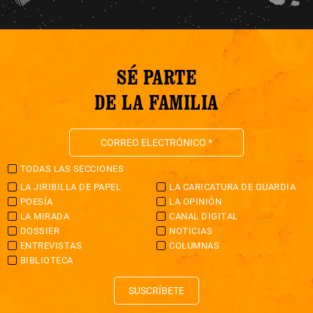
SÉ PARTE
DE LA FAMILIA
TODAS LAS SECCIONES
LA JIRIBILLA DE PAPEL
LA CARICATURA DE GUARDIA
POESÍA
LA OPINIÓN
LA MIRADA
CANAL DIGITAL
DOSSIER
NOTICIAS
ENTREVISTAS
COLUMNAS
BIBLIOTECA
SUSCRÍBETE