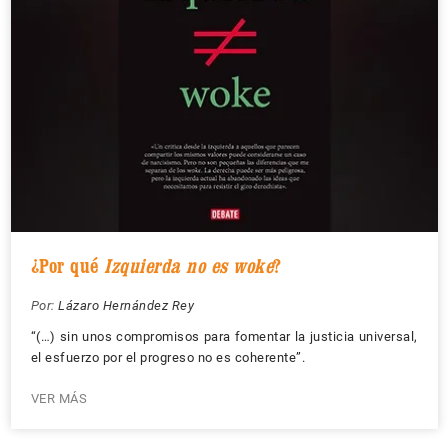
¿Por qué
Izquierda no es woke
?
Por:
Lázaro Hernández Rey
“(…) sin unos compromisos para fomentar la justicia universal,
el esfuerzo por el progreso no es coherente”.
VER MÁS