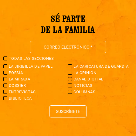
SÉ PARTE
DE LA FAMILIA
TODAS LAS SECCIONES
LA JIRIBILLA DE PAPEL
LA CARICATURA DE GUARDIA
POESÍA
LA OPINIÓN
LA MIRADA
CANAL DIGITAL
DOSSIER
NOTICIAS
ENTREVISTAS
COLUMNAS
BIBLIOTECA
SUSCRÍBETE