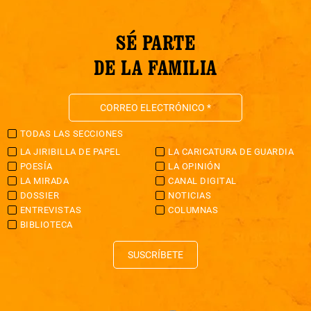
SÉ PARTE
DE LA FAMILIA
TODAS LAS SECCIONES
LA JIRIBILLA DE PAPEL
LA CARICATURA DE GUARDIA
POESÍA
LA OPINIÓN
LA MIRADA
CANAL DIGITAL
DOSSIER
NOTICIAS
ENTREVISTAS
COLUMNAS
BIBLIOTECA
SUSCRÍBETE