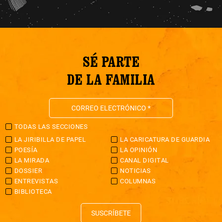
SÉ PARTE
DE LA FAMILIA
TODAS LAS SECCIONES
LA JIRIBILLA DE PAPEL
LA CARICATURA DE GUARDIA
POESÍA
LA OPINIÓN
LA MIRADA
CANAL DIGITAL
DOSSIER
NOTICIAS
ENTREVISTAS
COLUMNAS
BIBLIOTECA
SUSCRÍBETE