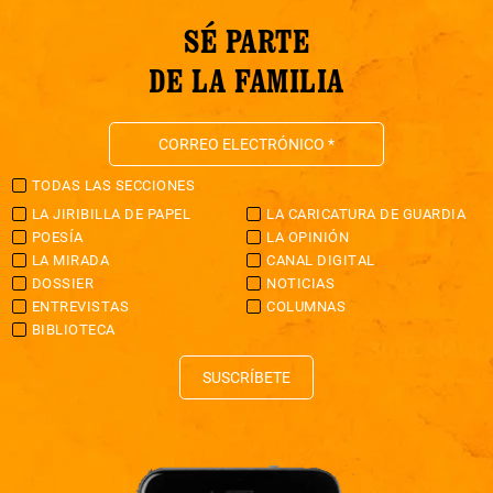
SÉ PARTE
DE LA FAMILIA
TODAS LAS SECCIONES
LA JIRIBILLA DE PAPEL
LA CARICATURA DE GUARDIA
POESÍA
LA OPINIÓN
LA MIRADA
CANAL DIGITAL
DOSSIER
NOTICIAS
ENTREVISTAS
COLUMNAS
BIBLIOTECA
SUSCRÍBETE