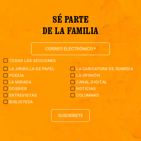
SÉ PARTE
DE LA FAMILIA
TODAS LAS SECCIONES
LA JIRIBILLA DE PAPEL
LA CARICATURA DE GUARDIA
POESÍA
LA OPINIÓN
LA MIRADA
CANAL DIGITAL
DOSSIER
NOTICIAS
ENTREVISTAS
COLUMNAS
BIBLIOTECA
SUSCRÍBETE