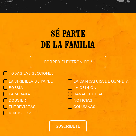
SÉ PARTE
DE LA FAMILIA
TODAS LAS SECCIONES
LA JIRIBILLA DE PAPEL
LA CARICATURA DE GUARDIA
POESÍA
LA OPINIÓN
LA MIRADA
CANAL DIGITAL
DOSSIER
NOTICIAS
ENTREVISTAS
COLUMNAS
BIBLIOTECA
SUSCRÍBETE