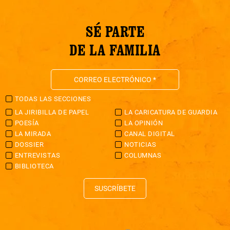
SÉ PARTE
DE LA FAMILIA
TODAS LAS SECCIONES
LA JIRIBILLA DE PAPEL
LA CARICATURA DE GUARDIA
POESÍA
LA OPINIÓN
LA MIRADA
CANAL DIGITAL
DOSSIER
NOTICIAS
ENTREVISTAS
COLUMNAS
BIBLIOTECA
SUSCRÍBETE