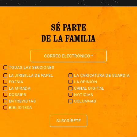
SÉ PARTE
DE LA FAMILIA
TODAS LAS SECCIONES
LA JIRIBILLA DE PAPEL
LA CARICATURA DE GUARDIA
POESÍA
LA OPINIÓN
LA MIRADA
CANAL DIGITAL
DOSSIER
NOTICIAS
ENTREVISTAS
COLUMNAS
BIBLIOTECA
SUSCRÍBETE