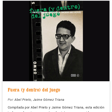
Fuera (y dentro) del juego
Por:
Abel Prieto
,
Jaime Gómez Triana
Compilada por Abel Prieto y Jaime Gómez Triana, esta edición