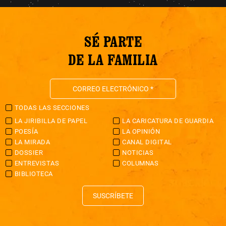
SÉ PARTE
DE LA FAMILIA
TODAS LAS SECCIONES
LA JIRIBILLA DE PAPEL
LA CARICATURA DE GUARDIA
POESÍA
LA OPINIÓN
LA MIRADA
CANAL DIGITAL
DOSSIER
NOTICIAS
ENTREVISTAS
COLUMNAS
BIBLIOTECA
SUSCRÍBETE