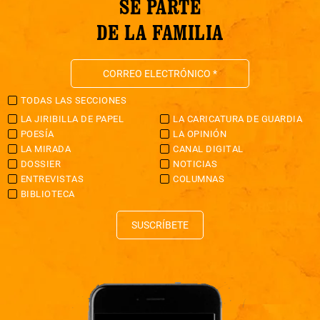
SÉ PARTE
DE LA FAMILIA
TODAS LAS SECCIONES
LA JIRIBILLA DE PAPEL
LA CARICATURA DE GUARDIA
POESÍA
LA OPINIÓN
LA MIRADA
CANAL DIGITAL
DOSSIER
NOTICIAS
ENTREVISTAS
COLUMNAS
BIBLIOTECA
SUSCRÍBETE