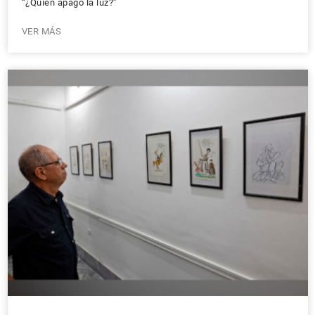
“¿Quién apagó la luz?”
VER MÁS