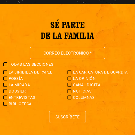
SÉ PARTE
DE LA FAMILIA
TODAS LAS SECCIONES
LA JIRIBILLA DE PAPEL
LA CARICATURA DE GUARDIA
POESÍA
LA OPINIÓN
LA MIRADA
CANAL DIGITAL
DOSSIER
NOTICIAS
ENTREVISTAS
COLUMNAS
BIBLIOTECA
SUSCRÍBETE