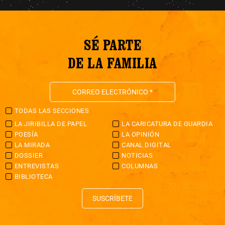
SÉ PARTE
DE LA FAMILIA
TODAS LAS SECCIONES
LA JIRIBILLA DE PAPEL
LA CARICATURA DE GUARDIA
POESÍA
LA OPINIÓN
LA MIRADA
CANAL DIGITAL
DOSSIER
NOTICIAS
ENTREVISTAS
COLUMNAS
BIBLIOTECA
SUSCRÍBETE