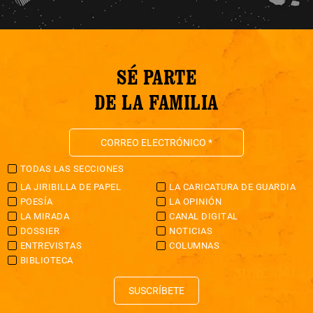
SÉ PARTE
DE LA FAMILIA
TODAS LAS SECCIONES
LA JIRIBILLA DE PAPEL
LA CARICATURA DE GUARDIA
POESÍA
LA OPINIÓN
LA MIRADA
CANAL DIGITAL
DOSSIER
NOTICIAS
ENTREVISTAS
COLUMNAS
BIBLIOTECA
SUSCRÍBETE