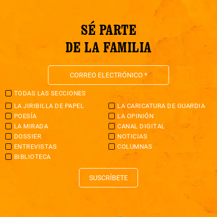
SÉ PARTE
DE LA FAMILIA
TODAS LAS SECCIONES
LA JIRIBILLA DE PAPEL
LA CARICATURA DE GUARDIA
POESÍA
LA OPINIÓN
LA MIRADA
CANAL DIGITAL
DOSSIER
NOTICIAS
ENTREVISTAS
COLUMNAS
BIBLIOTECA
SUSCRÍBETE