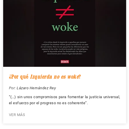
¿Por qué
Izquierda no es woke
?
Por:
Lázaro Hernández Rey
“(…) sin unos compromisos para fomentar la justicia universal,
el esfuerzo por el progreso no es coherente”.
VER MÁS