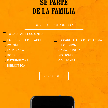
SÉ PARTE
DE LA FAMILIA
TODAS LAS SECCIONES
LA JIRIBILLA DE PAPEL
LA CARICATURA DE GUARDIA
POESÍA
LA OPINIÓN
LA MIRADA
CANAL DIGITAL
DOSSIER
NOTICIAS
ENTREVISTAS
COLUMNAS
BIBLIOTECA
SUSCRÍBETE