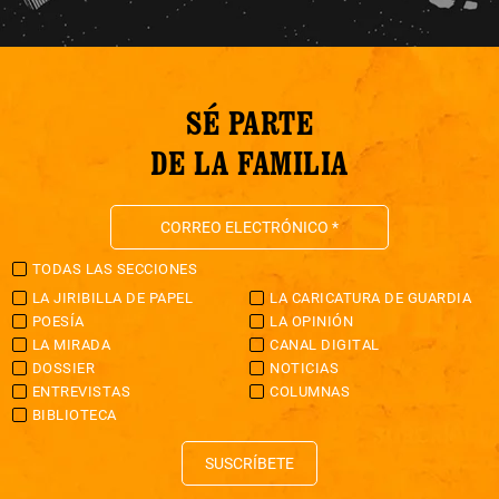
SÉ PARTE
DE LA FAMILIA
TODAS LAS SECCIONES
LA JIRIBILLA DE PAPEL
LA CARICATURA DE GUARDIA
POESÍA
LA OPINIÓN
LA MIRADA
CANAL DIGITAL
DOSSIER
NOTICIAS
ENTREVISTAS
COLUMNAS
BIBLIOTECA
SUSCRÍBETE