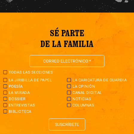
SÉ PARTE
DE LA FAMILIA
TODAS LAS SECCIONES
LA JIRIBILLA DE PAPEL
LA CARICATURA DE GUARDIA
POESÍA
LA OPINIÓN
LA MIRADA
CANAL DIGITAL
DOSSIER
NOTICIAS
ENTREVISTAS
COLUMNAS
BIBLIOTECA
SUSCRÍBETE