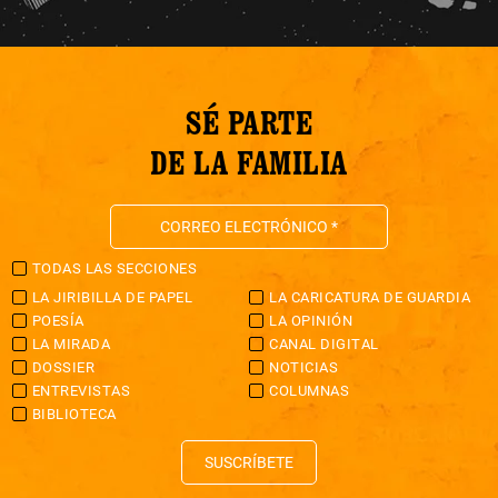
SÉ PARTE
DE LA FAMILIA
TODAS LAS SECCIONES
LA JIRIBILLA DE PAPEL
LA CARICATURA DE GUARDIA
POESÍA
LA OPINIÓN
LA MIRADA
CANAL DIGITAL
DOSSIER
NOTICIAS
ENTREVISTAS
COLUMNAS
BIBLIOTECA
SUSCRÍBETE