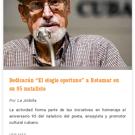
Dedicarán “El elogio oportuno” a Retamar en
su 95 natalicio
Por:
La Jiribilla
La actividad forma parte de las iniciativas en homenaje al
aniversario 95 del natalicio del poeta, ensayista y promotor
cultural cubano.
VER MÁS