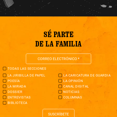
SÉ PARTE
DE LA FAMILIA
TODAS LAS SECCIONES
LA JIRIBILLA DE PAPEL
LA CARICATURA DE GUARDIA
POESÍA
LA OPINIÓN
LA MIRADA
CANAL DIGITAL
DOSSIER
NOTICIAS
ENTREVISTAS
COLUMNAS
BIBLIOTECA
SUSCRÍBETE